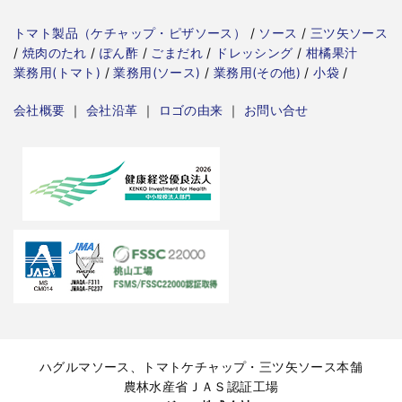
トマト製品（ケチャップ・ピザソース）
/
ソース
/
三ツ矢ソース
/
焼肉のたれ
/
ぽん酢
/
ごまだれ
/
ドレッシング
/
柑橘果汁
業務用(トマト)
/
業務用(ソース)
/
業務用(その他)
/
小袋
/
会社概要
｜
会社沿革
｜
ロゴの由来
｜
お問い合せ
ハグルマソース、トマトケチャップ・三ツ矢ソース本舗
農林水産省ＪＡＳ認証工場