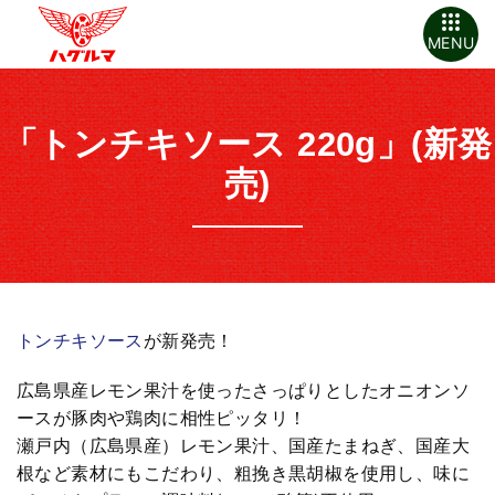
MENU
「トンチキソース 220g」(新発
売)
トンチキソース
が新発売！
広島県産レモン果汁を使ったさっぱりとしたオニオンソ
ースが豚肉や鶏肉に相性ピッタリ！
瀬戸内（広島県産）レモン果汁、国産たまねぎ、国産大
根など素材にもこだわり、粗挽き黒胡椒を使用し、味に