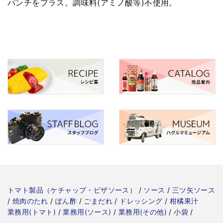
パンチをプラス。調味料(アミノ酸等)不使用。
トマト製品（ケチャップ・ピザソース）
/
ソース
/
三ツ矢ソース
/
焼肉のたれ
/
ぽん酢
/
ごまだれ
/
ドレッシング
/
柑橘果汁
業務用(トマト)
/
業務用(ソース)
/
業務用(その他)
/
小袋
/