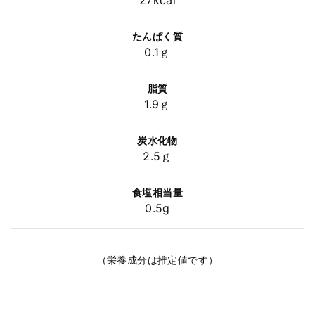
27kcal
たんぱく質
0.1ｇ
脂質
1.9ｇ
炭水化物
2.5ｇ
食塩相当量
0.5g
（栄養成分は推定値です）