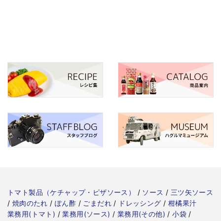
トマト製品（ケチャップ・ピザソース）
/
ソース
/
三ツ矢ソース
/
焼肉のたれ
/
ぽん酢
/
ごまだれ
/
ドレッシング
/
柑橘果汁
業務用(トマト)
/
業務用(ソース)
/
業務用(その他)
/
小袋
/