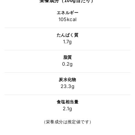
栄養成分（100g当たり）
エネルギー
105kcal
たんぱく質
1.7g
脂質
0.2g
炭水化物
23.3g
食塩相当量
2.1g
（栄養成分は推定値です）