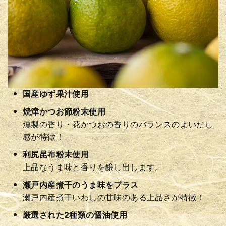
国産ゆず果汁使用
焼津かつお節粉末使用
燻製の香り・花かつおの香りのバランスのよいだし
感が特徴！
利尻昆布粉末使用
上品なうま味と香りを醸し出します。
瀬戸内産煮干のうま味をプラス
瀬戸内産煮干いわしの甘味のある上品さが特徴！
厳選された2種類の醤油使用