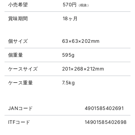
小売希望
570円
（税抜）
賞味期間
18ヶ月
個サイズ
63×63×202mm
個重量
595g
ケースサイズ
201×268×212mm
ケース重量
7.5kg
JANコード
4901585402691
ITFコード
14901585402698