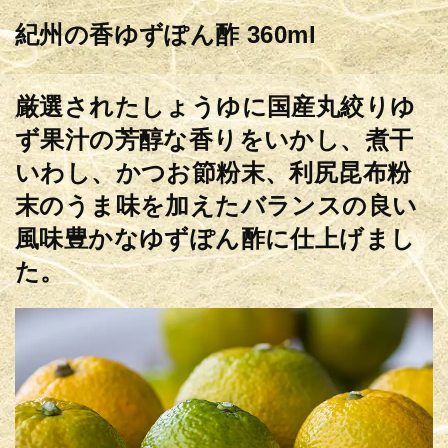
紀州の香ゆずぽん酢 360ml
厳選されたしょうゆに国産丸絞りゆ
ず果汁の芳醇な香りをいかし、煮干
いわし、かつお節粉末、利尻昆布粉
末のうま味を加えたバランスの良い
風味豊かなゆずぽん酢に仕上げまし
た。