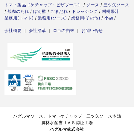
トマト製品（ケチャップ・ピザソース）
/
ソース
/
三ツ矢ソース
/
焼肉のたれ
/
ぽん酢
/
ごまだれ
/
ドレッシング
/
柑橘果汁
業務用(トマト)
/
業務用(ソース)
/
業務用(その他)
/
小袋
/
会社概要
｜
会社沿革
｜
ロゴの由来
｜
お問い合せ
ハグルマソース、トマトケチャップ・三ツ矢ソース本舗
農林水産省ＪＡＳ認証工場
ハグルマ株式会社